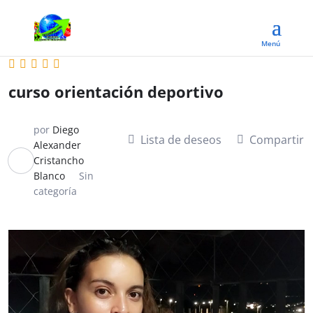
curso orientación deportivo
por
Diego
Lista de deseos
Compartir
Alexander
Cristancho
Blanco
Sin
categoría