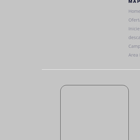
MAP
Hom
Ofert
Inici
desca
Camp
Area 