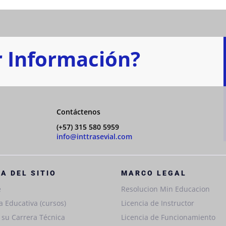
 Información?
Contáctenos
(+57) 315 580 5959
info@inttrasevial.com
A DEL SITIO
MARCO LEGAL
e
Resolucion Min Educacion
a Educativa (cursos)
Licencia de Instructor
e su Carrera Técnica
Licencia de Funcionamiento