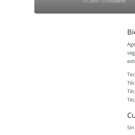
0
Curso
•
0
Estudiante
Bi
Age
seg
ext
Tec
Téc
Téc
Téc
Cu
Sin