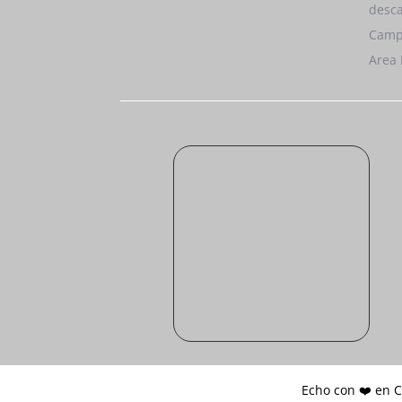
desca
Camp
Area 
Echo con ❤️ en 