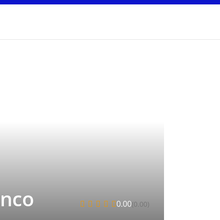
anco
0.00
(0.00)