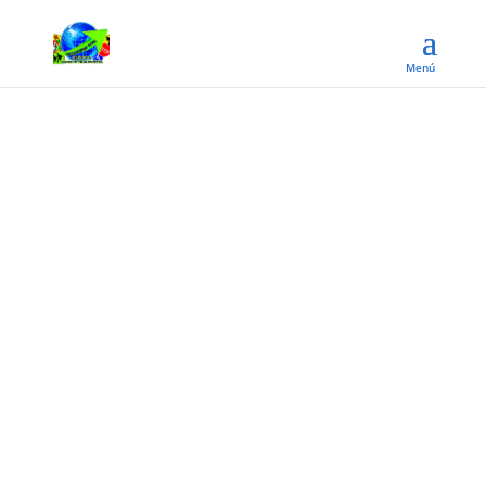
Registro de
estudiantes
llene por completo los datos del formulario
para finalizar su proceso de incripcion dentro
de nuestra plataforma. recuerde que somos
una institucion educativa con licencia de