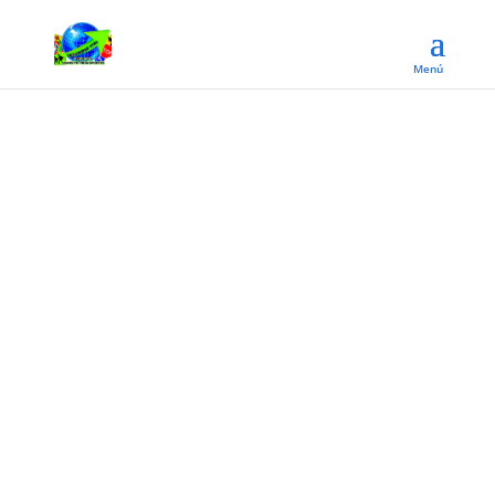
Registro de
estudiantes
llene por completo los datos del formulario
para finalizar su proceso de incripcion dentro
de nuestra plataforma. recuerde que somos
una institucion educativa con licencia de